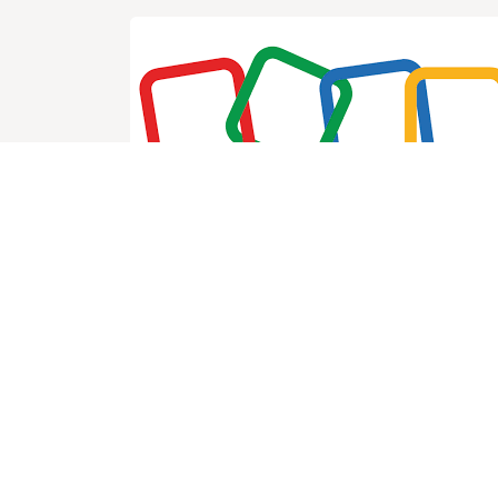
Zoho CRM
|
Zoho One
Zoho CRM es una herramienta
enfocada en la gestión de relaciones
con clientes. Permite centralizar
contactos, automatizar ventas, hacer
seguimiento de oportunidades, analiza
métricas y optimizar la comunicación