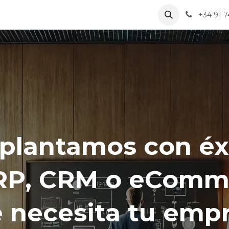
+34 91 7
plantamos con éx
ERP, CRM o eComm
 necesita tu emp