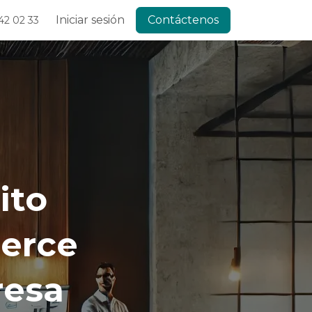
Iniciar sesión
Contáctenos
42 02 33
ito
erce
resa