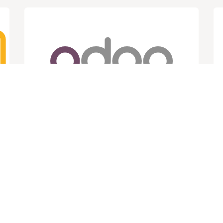
Odoo Official Partner
Odoo Enterprise es la versión avanzada
del ERP en la nube Odoo, diseñada
para empresas que necesitan
funcionalidades completas y soporte
r
profesional. Incluye todos los módulos
de gestión: ventas, compras,